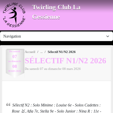
Panneau de gestion des cookies
Twirling Club La
Gessienne
Du
samedi
Accueil
Sélectif N1/N2 2026
07
SÉLECTIF N1/N2 2026
au
dimanche
08
Du
samedi
07
au
dimanche
08
mars
2026
MARS
2026
Sélectif N2 : Solo Minime : Louise 6e - Solos Cadettes :
Rose 🥇, Afia 7e, Stella 9e - Solo Junior : Nina R : 11e -