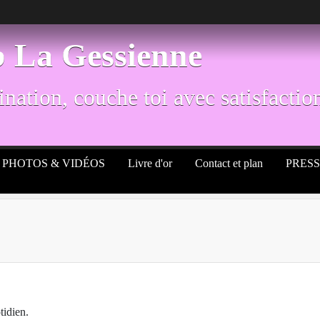
b La Gessienne
nation, couche toi avec satisfaction
PHOTOS & VIDÉOS
Livre d'or
Contact et plan
PRES
tidien.