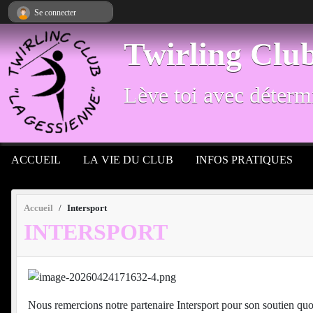
Panneau de gestion des cookies
Se connecter
Twirling Clu
Lève toi avec détermi
ACCUEIL
LA VIE DU CLUB
INFOS PRATIQUES
Accueil
Intersport
INTERSPORT
Nous remercions notre partenaire Intersport pour son soutien quo