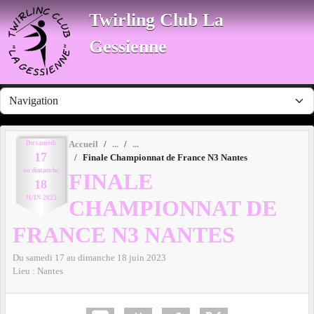
Panneau de gestion des cookies
Twirling Club La
Gessienne
Du
samedi
Accueil
17
Finale Championnat de France N3 Nantes
au
dimanche
FINALE
18
JUIN
2023
CHAMPIONNAT DE
FRANCE N3 NANTES
Du
samedi
17
au
dimanche
18
juin
2023
Lieu :
Nantes