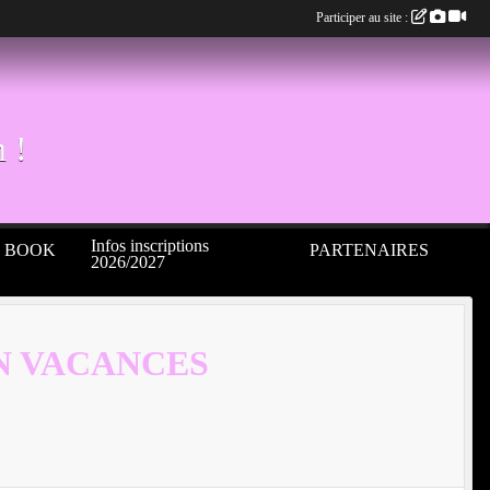
Participer au site :
 !
Infos inscriptions
S BOOK
PARTENAIRES
2026/2027
N VACANCES