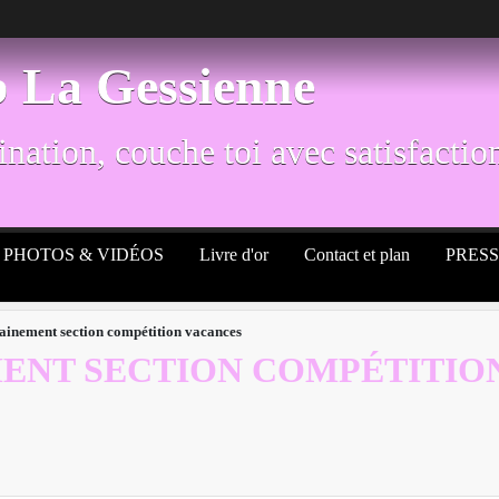
b La Gessienne
nation, couche toi avec satisfaction
PHOTOS & VIDÉOS
Livre d'or
Contact et plan
PRES
rainement section compétition vacances
ENT SECTION COMPÉTITIO